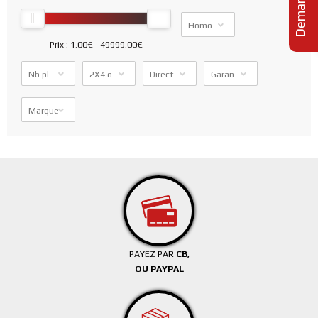
Homologation
Prix :
1.00€
-
49999.00€
Nb places Carte Grise
2X4 ou 4X4
Direction Assistée
Garantie constructeur
Marque
PAYEZ PAR
CB,
OU PAYPAL