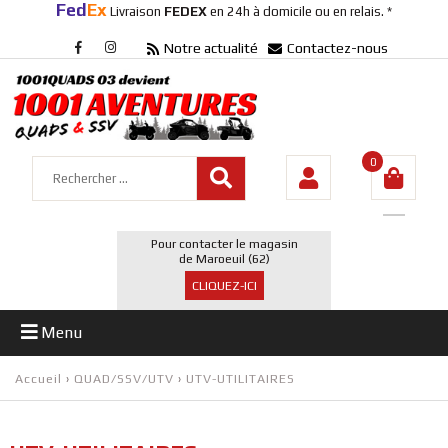
Fed
Ex
Livraison
FEDEX
en 24h à domicile ou en relais. *
Notre actualité
Contactez-nous
0
Pour contacter le magasin
de Maroeuil (62)
CLIQUEZ-ICI
Menu
Accueil
›
QUAD/SSV/UTV
›
UTV-UTILITAIRES