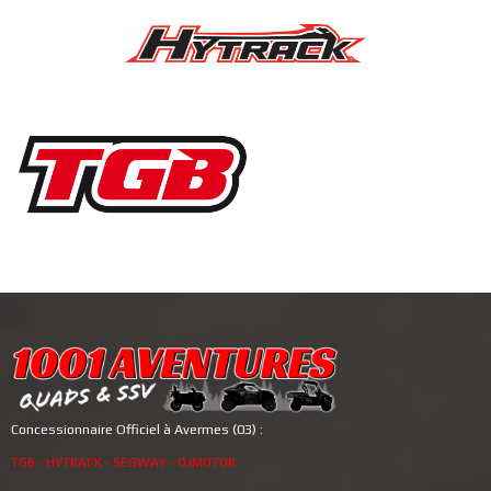
Concessionnaire Officiel à Avermes (03) :
TGB - HYTRACK - SEGWAY - QJMOTOR