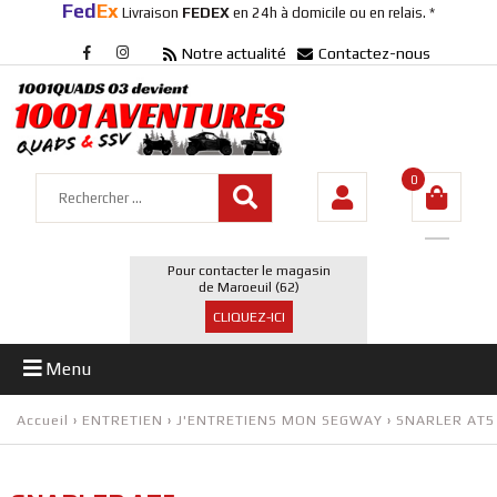
Fed
Ex
Livraison
FEDEX
en 24h à domicile ou en relais. *
Notre actualité
Contactez-nous
0
Pour contacter le magasin
de Maroeuil (62)
CLIQUEZ-ICI
Menu
Accueil
›
ENTRETIEN
›
J'ENTRETIENS MON SEGWAY
›
SNARLER AT5