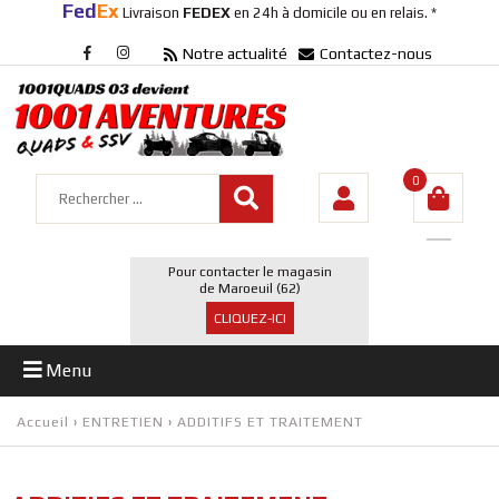
Fed
Ex
Livraison
FEDEX
en 24h à domicile ou en relais. *
Notre actualité
Contactez-nous
0
Pour contacter le magasin
de Maroeuil (62)
CLIQUEZ-ICI
Menu
Accueil
›
ENTRETIEN
›
ADDITIFS ET TRAITEMENT