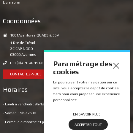
Livraisons
Coordonnées
1001Aventures QUADS & SSV
1 Rte de Trévol
ZC CAP NORD
03000 Avermes
Paramétrage des
+33 (0)4 70 46 19 68
cookies
CONTACTEZ-NOUS
En poursuivant votre navigation sur ce
Horaires
site, vous acceptez le dépôt de cookies
tiers pour vous proposer une expérience
personnalisée.
- Lundi à vendredi : 9h-12h // 14h-18h
- Samedi : 9h-12h30
EN SAVOIR PLUS
​- Fermé le dimanche et jours fériés
ACCEPTER TOUT